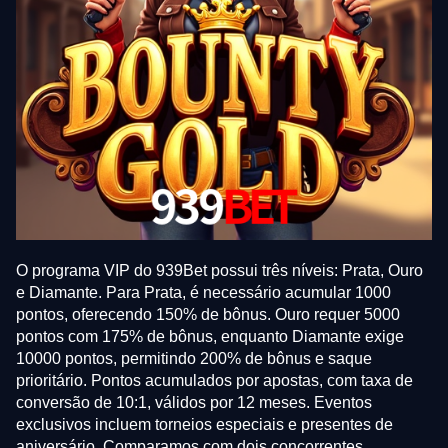
O programa VIP do 939Bet possui três níveis: Prata, Ouro
e Diamante. Para Prata, é necessário acumular 1000
pontos, oferecendo 150% de bônus. Ouro requer 5000
pontos com 175% de bônus, enquanto Diamante exige
10000 pontos, permitindo 200% de bônus e saque
prioritário. Pontos acumulados por apostas, com taxa de
conversão de 10:1, válidos por 12 meses. Eventos
exclusivos incluem torneios especiais e presentes de
aniversário. Comparamos com dois concorrentes,