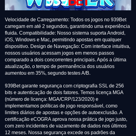
Velocidade de Carregamento: Todos os jogos no 939Bet
carregam em até 2 segundos, garantindo uma experiência
fluida. Compatibilidade: Nosso sistema suporta Android,
iOS, Windows e Mac, permitindo apostas em qualquer
dispositivo. Design de Navegação: Com interface intuitiva,
nossos usuários acessam jogos em menos passos
comparado a dois concorrentes principais. Após a última
atualização, o tempo de permanência dos usuários
aumentou em 35%, segundo testes A/B.
939Bet garante segurança com criptografia SSL de 256
bits e autenticação de dois fatores. Temos licença MGA
(número de licença: MGA/CRP/123/2020) e
implementamos políticas de jogo responsável, como
limites diários de apostas e opções de autoexclusão. A
certificação eCOGRA aprova nossa prática de jogo justo,
com zero incidentes de vazamento de dados nos últimos
12 meses. Nossa segurança excede os padrões da