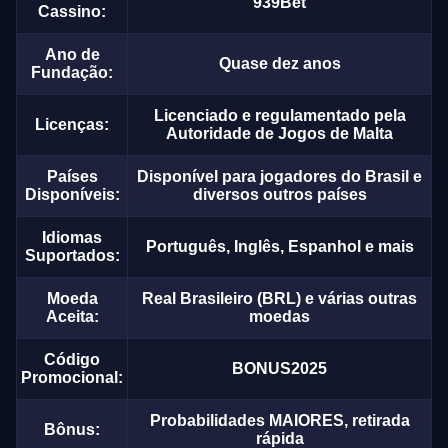
939Bet
Cassino:
Ano de
Quase dez anos
Fundação:
Licenciado e regulamentado pela
Licenças:
Autoridade de Jogos de Malta
Países
Disponível para jogadores do Brasil e
Disponíveis:
diversos outros países
Idiomas
Português, Inglês, Espanhol e mais
Suportados:
Moeda
Real Brasileiro (BRL) e várias outras
Aceita:
moedas
Código
BONUS2025
Promocional:
Probabilidades MAIORES, retirada
Bônus:
rápida