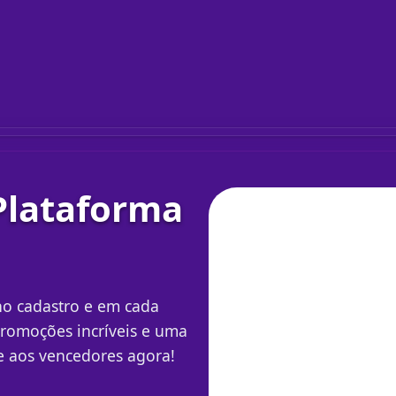
Plataforma
no cadastro e em cada
promoções incríveis e uma
se aos vencedores agora!