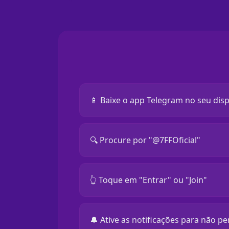
📱 Baixe o app Telegram no seu disp
🔍 Procure por "@7FFOficial"
👆 Toque em "Entrar" ou "Join"
🔔 Ative as notificações para não p