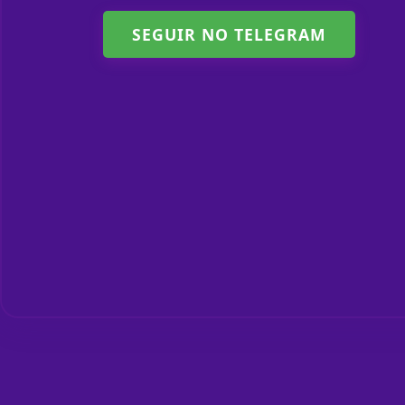
SEGUIR NO TELEGRAM