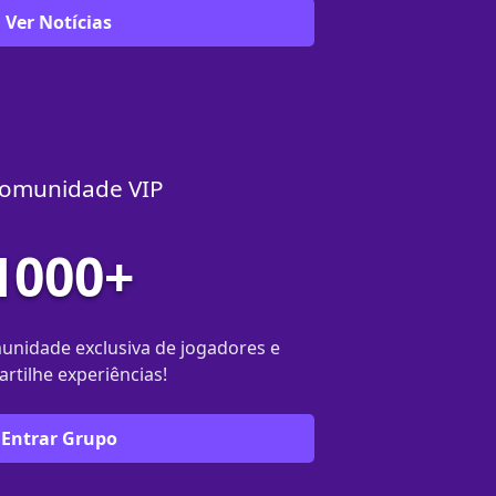
Ver Notícias
Comunidade VIP
1000+
unidade exclusiva de jogadores e
rtilhe experiências!
Entrar Grupo