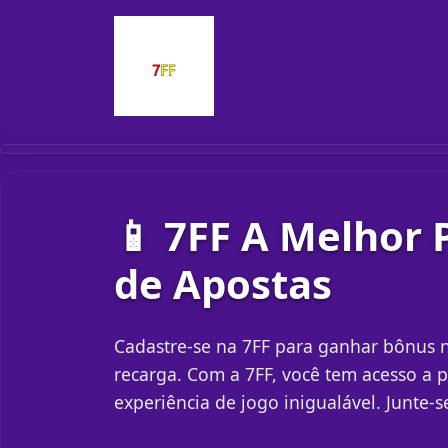
📱 7FF A Melhor 
de Apostas
Cadastre-se na 7FF para ganhar bônus 
recarga. Com a 7FF, você tem acesso a 
experiência de jogo inigualável. Junte-