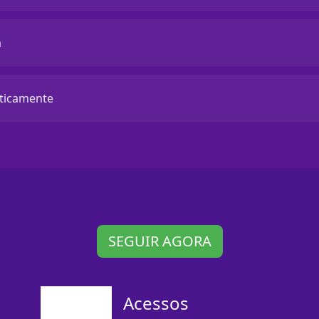
a
aticamente
SEGUIR AGORA
Acessos