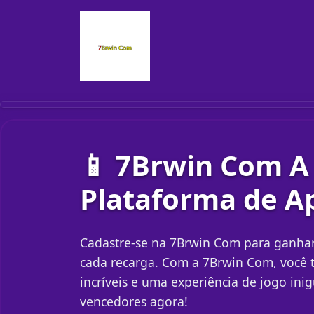
📱 7Brwin Com A
Plataforma de A
Cadastre-se na 7Brwin Com para ganha
cada recarga. Com a 7Brwin Com, você
incríveis e uma experiência de jogo inig
vencedores agora!