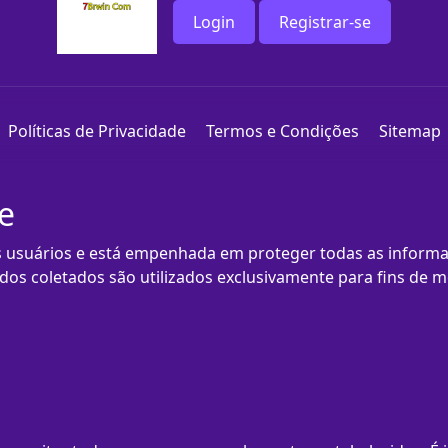
Login
Registrar-se
Políticas de Privacidade
Termos e Condições
Sitemap
de
us usuários e está empenhada em proteger todas as informa
os coletados são utilizados exclusivamente para fins de m