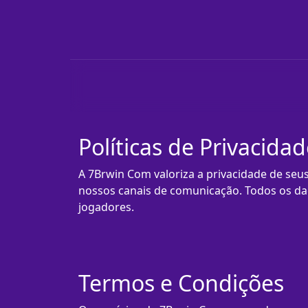
Políticas de Privacida
A 7Brwin Com valoriza a privacidade de se
nossos canais de comunicação. Todos os dad
jogadores.
Termos e Condições