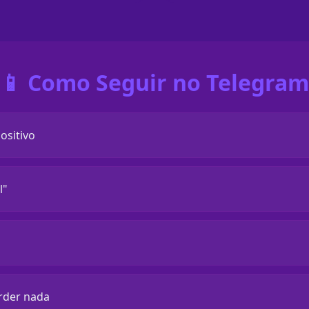
📱 Como Seguir no Telegram
ositivo
l"
erder nada