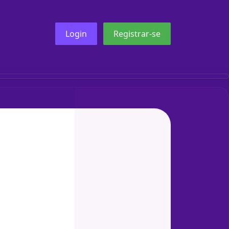
Login
Registrar-se