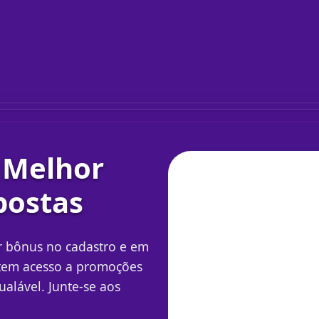
 Melhor
postas
r bônus no cadastro e em
 tem acesso a promoções
ualável. Junte-se aos