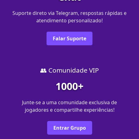
Suporte direto via Telegram, respostas rápidas e
atendimento personalizado!
Falar Suporte
👥 Comunidade VIP
1000+
Junte-se a uma comunidade exclusiva de
jogadores e compartilhe experiências!
Entrar Grupo