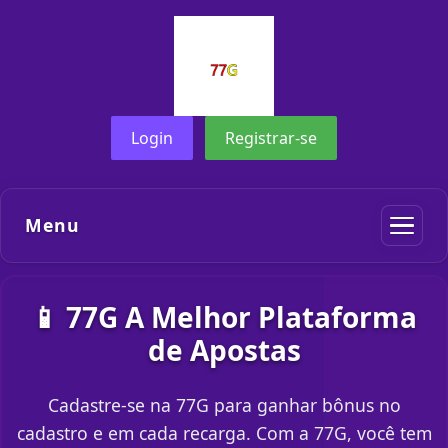
Login
Registrar-se
Menu
📱 77G A Melhor Plataforma
de Apostas
Cadastre-se na 77G para ganhar bônus no
cadastro e em cada recarga. Com a 77G, você tem