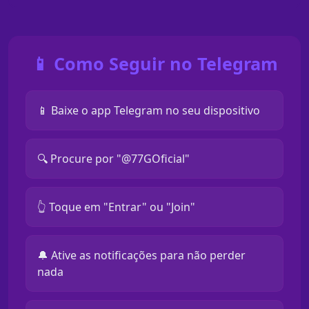
📱 Como Seguir no Telegram
📱 Baixe o app Telegram no seu dispositivo
🔍 Procure por "@77GOficial"
👆 Toque em "Entrar" ou "Join"
🔔 Ative as notificações para não perder
nada