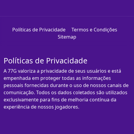
Políticas de Privacidade
Termos e Condições
Sitemap
Políticas de Privacidade
A 77G valoriza a privacidade de seus usuários e está
empenhada em proteger todas as informações
pessoais fornecidas durante o uso de nossos canais de
comunicação. Todos os dados coletados são utilizados
exclusivamente para fins de melhoria contínua da
experiência de nossos jogadores.