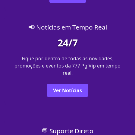
📢 Notícias em Tempo Real
24/7
Fique por dentro de todas as novidades,
promoções e eventos da 777 Pg Vip em tempo
real!
Ver Notícias
💬 Suporte Direto