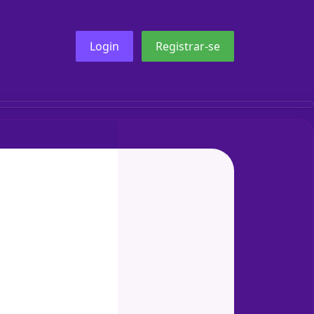
Login
Registrar-se