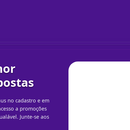
hor
postas
us no cadastro e em
acesso a promoções
ualável. Junte-se aos