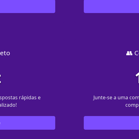
reto
👥 
t
espostas rápidas e
Junte-se a uma com
lizado!
compa
e