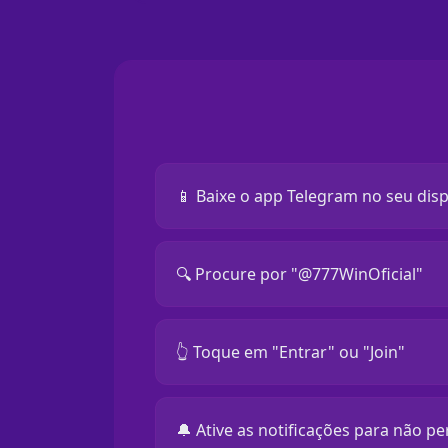
📱 Baixe o app Telegram no seu disp
🔍 Procure por "@777WinOficial"
👆 Toque em "Entrar" ou "Join"
🔔 Ative as notificações para não p