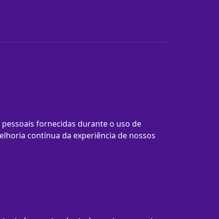
 pessoais fornecidas durante o uso de
elhoria contínua da experiência de nossos