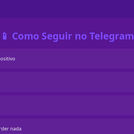
📱 Como Seguir no Telegram
ositivo
erder nada