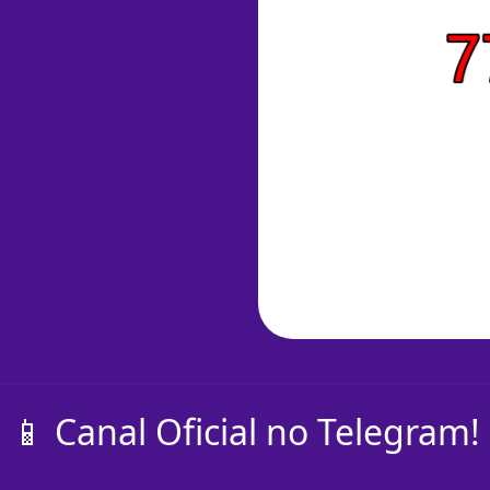
📱 Canal Oficial no Telegram!