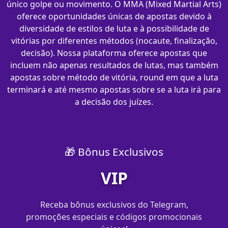
único golpe ou movimento. O MMA (Mixed Martial Arts)
oferece oportunidades únicas de apostas devido à
diversidade de estilos de luta e à possibilidade de
vitórias por diferentes métodos (nocaute, finalização,
decisão). Nossa plataforma oferece apostas que
incluem não apenas resultados de lutas, mas também
apostas sobre método de vitória, round em que a luta
terminará e até mesmo apostas sobre se a luta irá para
a decisão dos juízes.
🎁 Bônus Exclusivos
VIP
Receba bônus exclusivos do Telegram,
promoções especiais e códigos promocionais