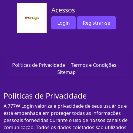
Acessos
Login
Registrar-se
Políticas de Privacidade
Termos e Condições
Sitemap
Políticas de Privacidade
A 777W Login valoriza a privacidade de seus usuários e
está empenhada em proteger todas as informações
pessoais fornecidas durante o uso de nossos canais de
comunicação. Todos os dados coletados são utilizados