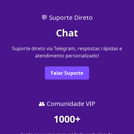
💬 Suporte Direto
Chat
Suporte direto via Telegram, respostas rápidas e
atendimento personalizado!
Falar Suporte
👥 Comunidade VIP
1000+