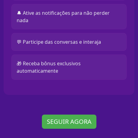
🔔 Ative as notificações para não perder
nada
💬 Participe das conversas e interaja
🎁 Receba bônus exclusivos
automaticamente
SEGUIR AGORA