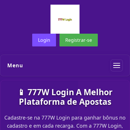
Login
Registrar-se
Menu
📱 777W Login A Melhor
Plataforma de Apostas
Cadastre-se na 777W Login para ganhar bônus no
cadastro e em cada recarga. Com a 777W Login,