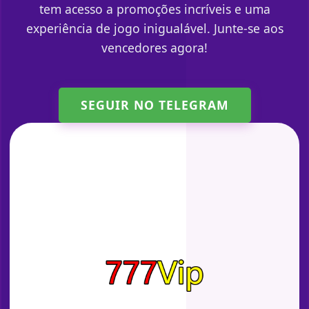
tem acesso a promoções incríveis e uma
experiência de jogo inigualável. Junte-se aos
vencedores agora!
SEGUIR NO TELEGRAM