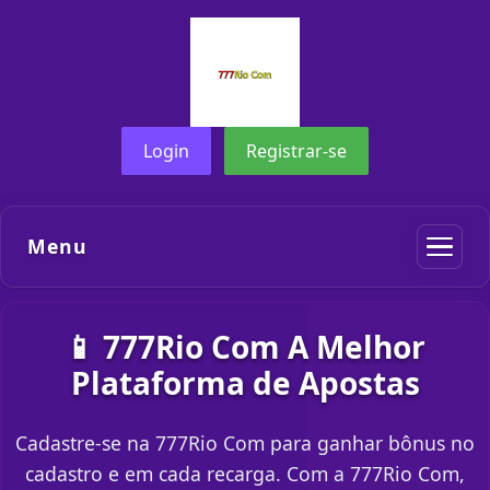
Login
Registrar-se
Menu
📱 777Rio Com A Melhor
Plataforma de Apostas
Cadastre-se na 777Rio Com para ganhar bônus no
cadastro e em cada recarga. Com a 777Rio Com,