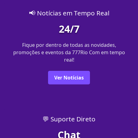
📢 Notícias em Tempo Real
24/7
Fique por dentro de todas as novidades,
promoções e eventos da 777Rio Com em tempo
real!
Ver Notícias
💬 Suporte Direto
Chat