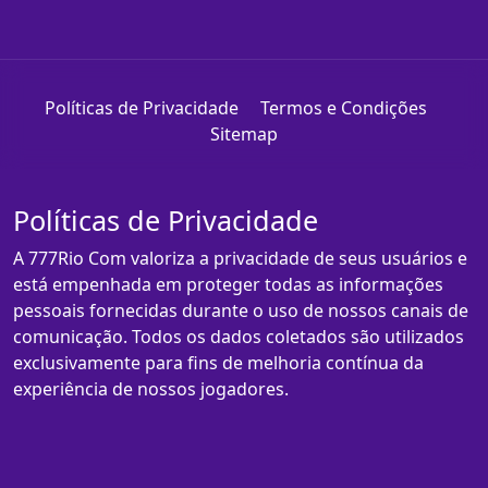
Políticas de Privacidade
Termos e Condições
Sitemap
Políticas de Privacidade
A 777Rio Com valoriza a privacidade de seus usuários e
está empenhada em proteger todas as informações
pessoais fornecidas durante o uso de nossos canais de
comunicação. Todos os dados coletados são utilizados
exclusivamente para fins de melhoria contínua da
experiência de nossos jogadores.