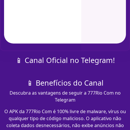
📱 Canal Oficial no Telegram!
📱 Benefícios do Canal
Descubra as vantagens de seguir a 777Rio Com no
Telegram
O APK da 777Rio Com é 100% livre de malware, vírus ou
qualquer tipo de código malicioso. O aplicativo não
coleta dados desnecessários, não exibe anúncios não