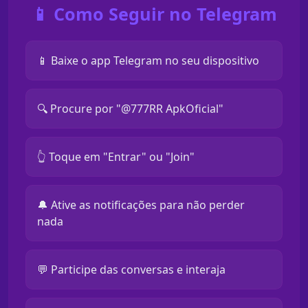
📱 Como Seguir no Telegram
📱 Baixe o app Telegram no seu dispositivo
🔍 Procure por "@777RR ApkOficial"
👆 Toque em "Entrar" ou "Join"
🔔 Ative as notificações para não perder
nada
💬 Participe das conversas e interaja