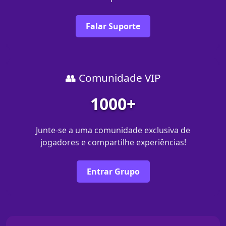
Falar Suporte
👥 Comunidade VIP
1000+
Junte-se a uma comunidade exclusiva de
jogadores e compartilhe experiências!
Entrar Grupo