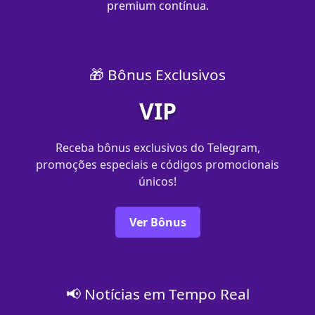
premium contínua.
🎁 Bônus Exclusivos
VIP
Receba bônus exclusivos do Telegram,
promoções especiais e códigos promocionais
únicos!
Ver Bônus
📢 Notícias em Tempo Real