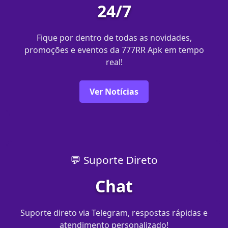
24/7
Fique por dentro de todas as novidades,
promoções e eventos da 777RR Apk em tempo
real!
Ver Notícias
💬 Suporte Direto
Chat
Suporte direto via Telegram, respostas rápidas e
atendimento personalizado!