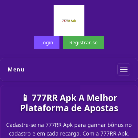
Login
Registrar-se
Menu
📱 777RR Apk A Melhor
Plataforma de Apostas
Cadastre-se na 777RR Apk para ganhar bônus no
cadastro e em cada recarga. Com a 777RR Apk,