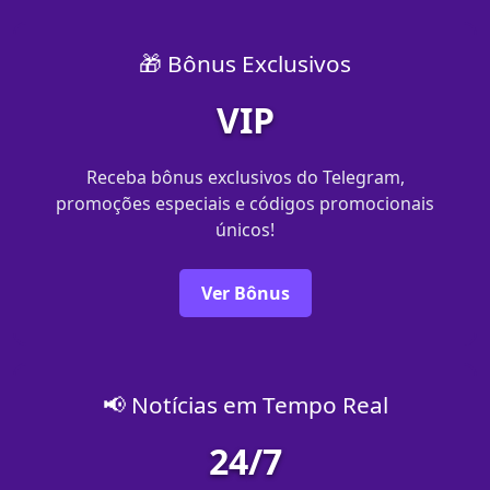
🎁 Bônus Exclusivos
VIP
Receba bônus exclusivos do Telegram,
promoções especiais e códigos promocionais
únicos!
Ver Bônus
📢 Notícias em Tempo Real
24/7