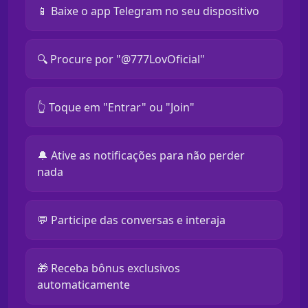
📱 Baixe o app Telegram no seu dispositivo
🔍 Procure por "@777LovOficial"
👆 Toque em "Entrar" ou "Join"
🔔 Ative as notificações para não perder
nada
💬 Participe das conversas e interaja
🎁 Receba bônus exclusivos
automaticamente