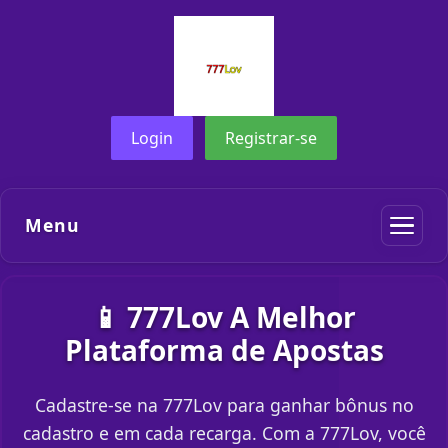
Login
Registrar-se
Menu
📱 777Lov A Melhor
Plataforma de Apostas
Cadastre-se na 777Lov para ganhar bônus no
cadastro e em cada recarga. Com a 777Lov, você