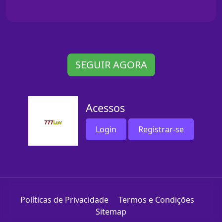
SEGUIR AGORA
Acessos
Login
Registrar-se
Políticas de Privacidade
Termos e Condições
Sitemap