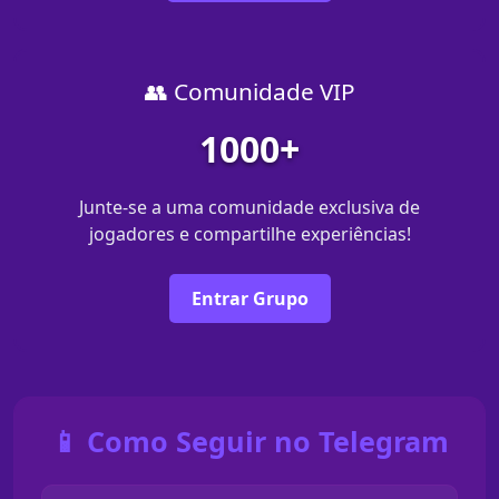
👥 Comunidade VIP
1000+
Junte-se a uma comunidade exclusiva de
jogadores e compartilhe experiências!
Entrar Grupo
📱 Como Seguir no Telegram