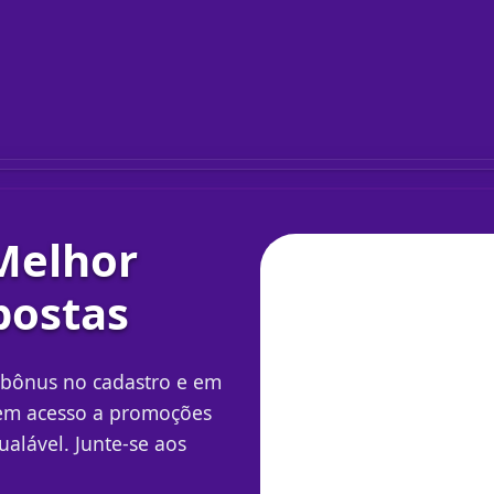
Melhor
postas
 bônus no cadastro e em
tem acesso a promoções
ualável. Junte-se aos