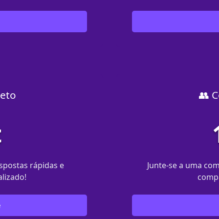
reto
👥 
t
espostas rápidas e
Junte-se a uma com
lizado!
compa
e