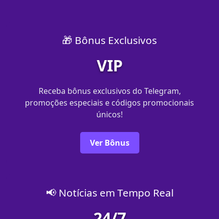
🎁 Bônus Exclusivos
VIP
Receba bônus exclusivos do Telegram,
promoções especiais e códigos promocionais
únicos!
Ver Bônus
📢 Notícias em Tempo Real
24/7