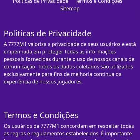
Políticas de Privacidade
Termos e Condições
Sitemap
Políticas de Privacidade
A 7777M1 valoriza a privacidade de seus usuários e está
empenhada em proteger todas as informações
pessoais fornecidas durante o uso de nossos canais de
comunicação. Todos os dados coletados são utilizados
exclusivamente para fins de melhoria contínua da
experiência de nossos jogadores.
Termos e Condições
Os usuários da 7777M1 concordam em respeitar todas
as regras e regulamentos estabelecidos. É importante