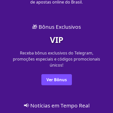
de apostas online do Brasil.
🎁 Bônus Exclusivos
VIP
Receba bônus exclusivos do Telegram,
promoções especiais e códigos promocionais
únicos!
Ver Bônus
📢 Notícias em Tempo Real