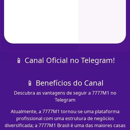
📱 Canal Oficial no Telegram!
📱 Benefícios do Canal
Descubra as vantagens de seguir a 7777M1 no
Telegram
Atualmente, a 7777M1 tornou-se uma plataforma
profissional com uma estrutura de negócios
diversificada; a 7777M1 Brasil é uma das maiores casas