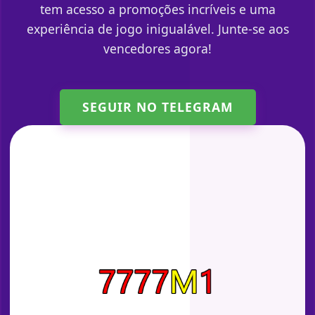
tem acesso a promoções incríveis e uma
experiência de jogo inigualável. Junte-se aos
vencedores agora!
SEGUIR NO TELEGRAM