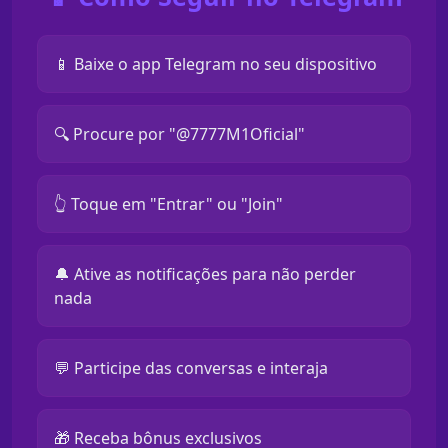
📱 Baixe o app Telegram no seu dispositivo
🔍 Procure por "@7777M1Oficial"
👆 Toque em "Entrar" ou "Join"
🔔 Ative as notificações para não perder
nada
💬 Participe das conversas e interaja
🎁 Receba bônus exclusivos