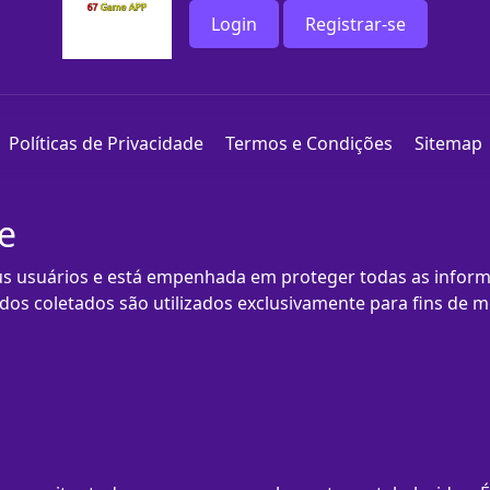
Login
Registrar-se
Políticas de Privacidade
Termos e Condições
Sitemap
de
eus usuários e está empenhada em proteger todas as inform
os coletados são utilizados exclusivamente para fins de m