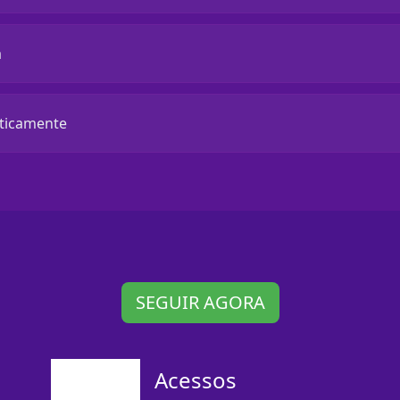
a
aticamente
SEGUIR AGORA
Acessos