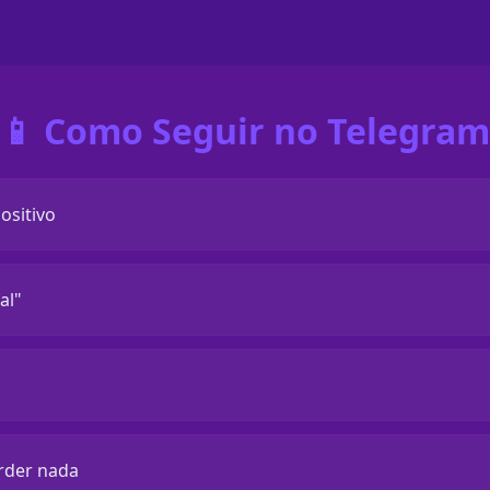
📱 Como Seguir no Telegram
ositivo
al"
erder nada