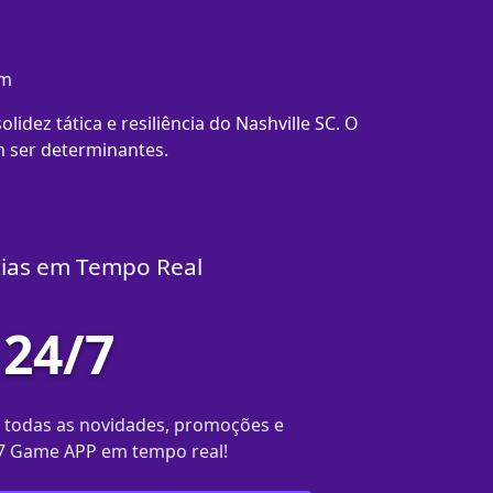
am
lidez tática e resiliência do Nashville SC. O
m ser determinantes.
cias em Tempo Real
24/7
e todas as novidades, promoções e
7 Game APP em tempo real!