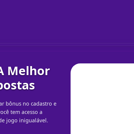
A Melhor
postas
r bônus no cadastro e
ocê tem acesso a
e jogo inigualável.