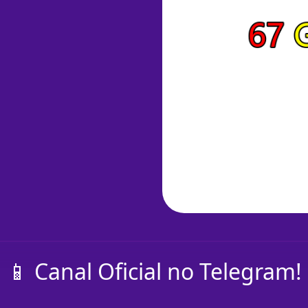
📱 Canal Oficial no Telegram!