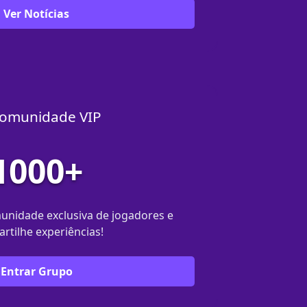
Ver Notícias
Comunidade VIP
1000+
unidade exclusiva de jogadores e
rtilhe experiências!
Entrar Grupo