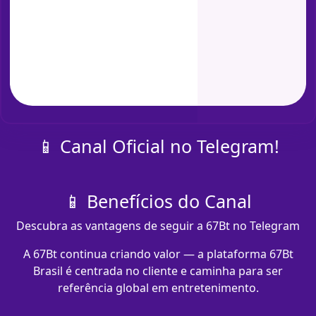
📱 Canal Oficial no Telegram!
📱 Benefícios do Canal
Descubra as vantagens de seguir a 67Bt no Telegram
A 67Bt continua criando valor — a plataforma 67Bt
Brasil é centrada no cliente e caminha para ser
referência global em entretenimento.