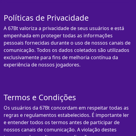
Políticas de Privacidade
A 67Bt valoriza a privacidade de seus usuários e está
empenhada em proteger todas as informações
pessoais fornecidas durante o uso de nossos canais de
comunicação. Todos os dados coletados são utilizados
exclusivamente para fins de melhoria contínua da
experiência de nossos jogadores.
Termos e Condições
Os usuários da 67Bt concordam em respeitar todas as
regras e regulamentos estabelecidos. É importante ler
e entender todos os termos antes de participar de
nossos canais de comunicação. A violação destes