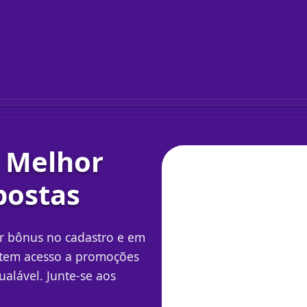
 Melhor
postas
r bônus no cadastro e em
 tem acesso a promoções
ualável. Junte-se aos