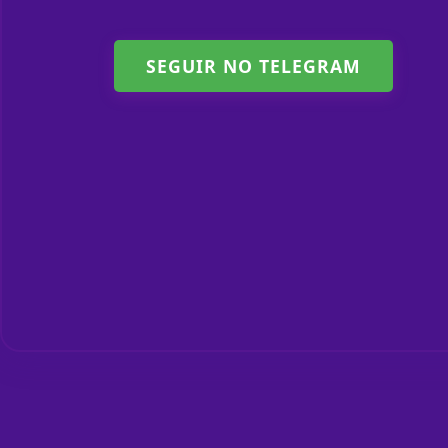
SEGUIR NO TELEGRAM