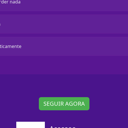
erder nada
a
aticamente
SEGUIR AGORA