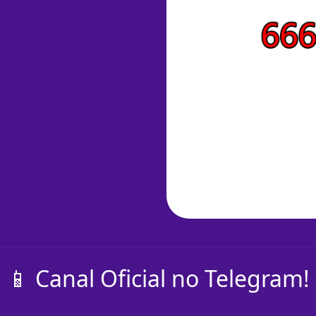
📱 Canal Oficial no Telegram!