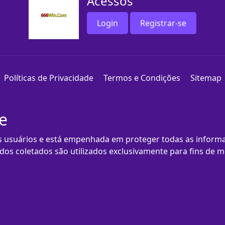
Acessos
Login
Registrar-se
Políticas de Privacidade
Termos e Condições
Sitemap
de
us usuários e está empenhada em proteger todas as informa
os coletados são utilizados exclusivamente para fins de m