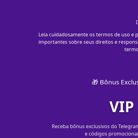
Leia cuidadosamente os termos de uso e p
importantes sobre seus direitos e respon
termo
🎁 Bônus Exclu
VIP
Receba bônus exclusivos do Telegra
e códigos promocionai