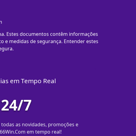
m
orma. Estes documentos contêm informações
to e medidas de segurança. Entender estes
egura.
cias em Tempo Real
24/7
e todas as novidades, promoções e
666Win.Com em tempo real!