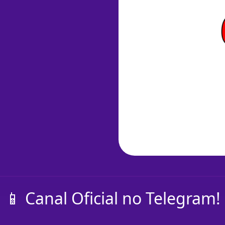
📱 Canal Oficial no Telegram!