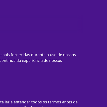
ssoais fornecidas durante o uso de nossos
 contínua da experiência de nossos
te ler e entender todos os termos antes de