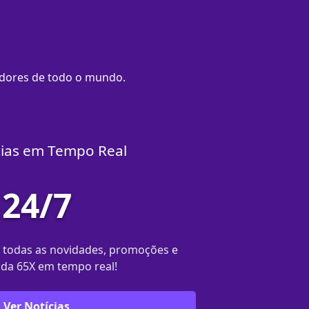
gadores de todo o mundo.
cias em Tempo Real
24/7
e todas as novidades, promoções e
 da 65X em tempo real!
Ver Notícias