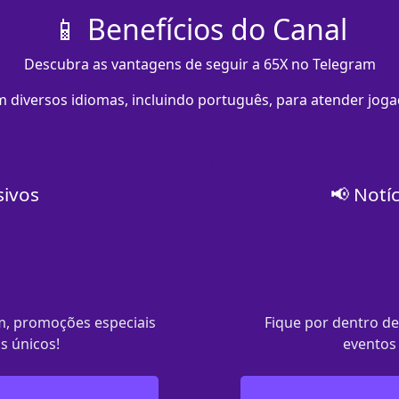
📱 Benefícios do Canal
Descubra as vantagens de seguir a 65X no Telegram
em diversos idiomas, incluindo português, para atender jo
sivos
📢 Notí
m, promoções especiais
Fique por dentro d
s únicos!
eventos