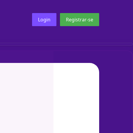
Login
Registrar-se