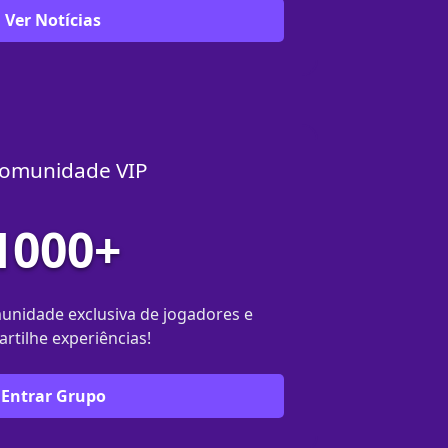
Ver Notícias
Comunidade VIP
1000+
unidade exclusiva de jogadores e
rtilhe experiências!
Entrar Grupo