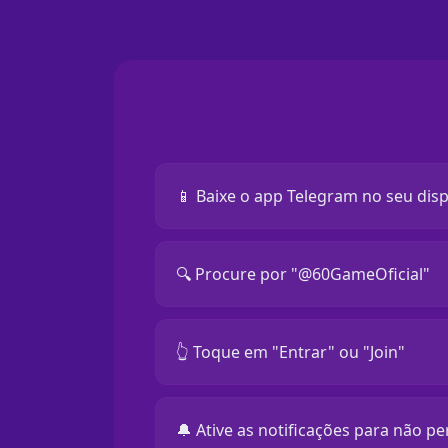
📱 Baixe o app Telegram no seu disp
🔍 Procure por "@60GameOficial"
👆 Toque em "Entrar" ou "Join"
🔔 Ative as notificações para não p