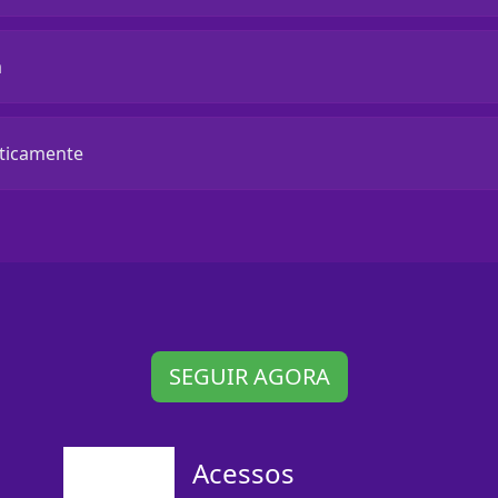
a
aticamente
SEGUIR AGORA
Acessos