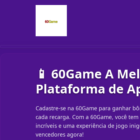
📱 60Game A Me
Plataforma de A
Cadastre-se na 60Game para ganhar bô
cada recarga. Com a 60Game, você tem
incríveis e uma experiência de jogo inig
vencedores agora!