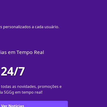
os personalizados a cada usuário.
cias em Tempo Real
24/7
e todas as novidades, promoções e
da 5GGg em tempo real!
Ver Notícias