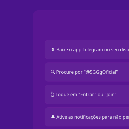
📱 Baixe o app Telegram no seu disp
🔍 Procure por "@5GGgOficial"
👆 Toque em "Entrar" ou "Join"
🔔 Ative as notificações para não p