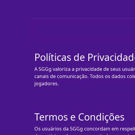
Políticas de Privacida
A 5GGg valoriza a privacidade de seus usu
canais de comunicação. Todos os dados cole
jogadores.
Termos e Condições
Os usuários da 5GGg concordam em respeita