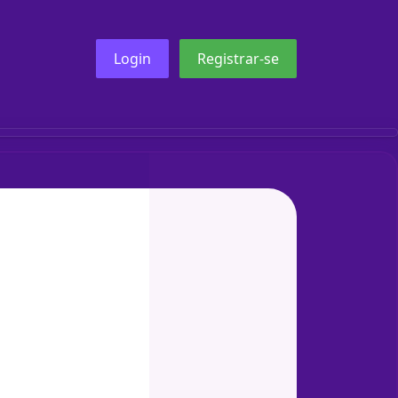
Login
Registrar-se