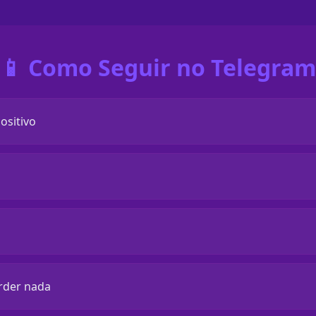
📱 Como Seguir no Telegram
ositivo
erder nada