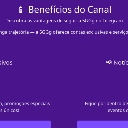
📱 Benefícios do Canal
Descubra as vantagens de seguir a 5GGg no Telegram
ga trajetória — a 5GGg oferece contas exclusivas e serviç
sivos
📢 Notí
m, promoções especiais
Fique por dentro d
s únicos!
eventos 