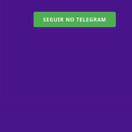
SEGUIR NO TELEGRAM