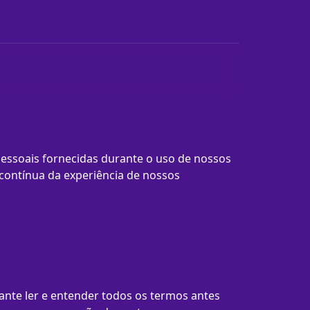
essoais fornecidas durante o uso de nossos
 contínua da experiência de nossos
nte ler e entender todos os termos antes