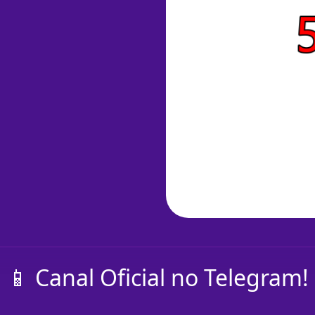
📱 Canal Oficial no Telegram!