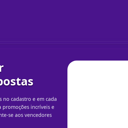
r
postas
s no cadastro e em cada
 promoções incríveis e
unte-se aos vencedores