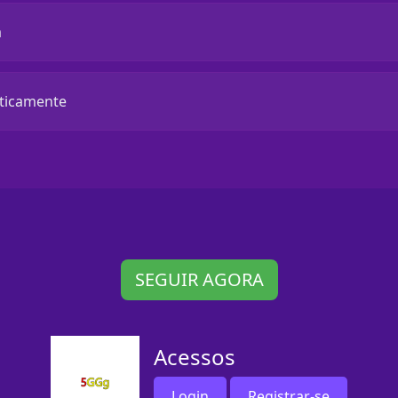
a
aticamente
SEGUIR AGORA
Acessos
Login
Registrar-se