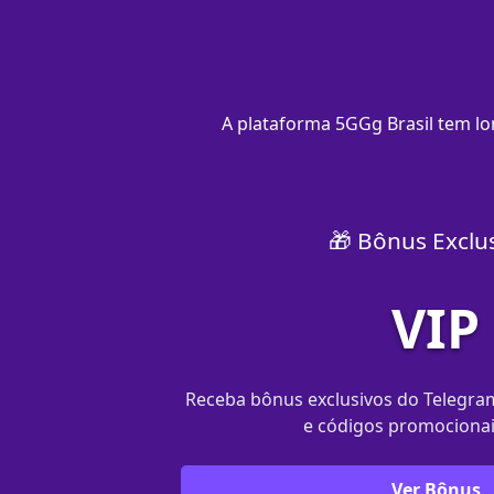
A plataforma 5GGg Brasil tem lon
🎁 Bônus Exclu
VIP
Receba bônus exclusivos do Telegra
e códigos promocionai
Ver Bônus