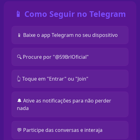
📱 Como Seguir no Telegram
📱 Baixe o app Telegram no seu dispositivo
🔍 Procure por "@59BrlOficial"
👆 Toque em "Entrar" ou "Join"
🔔 Ative as notificações para não perder
nada
💬 Participe das conversas e interaja