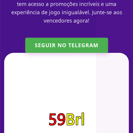
tem acesso a promoções incríveis e uma
experiência de jogo inigualável. Junte-se aos
vencedores agora!
SEGUIR NO TELEGRAM