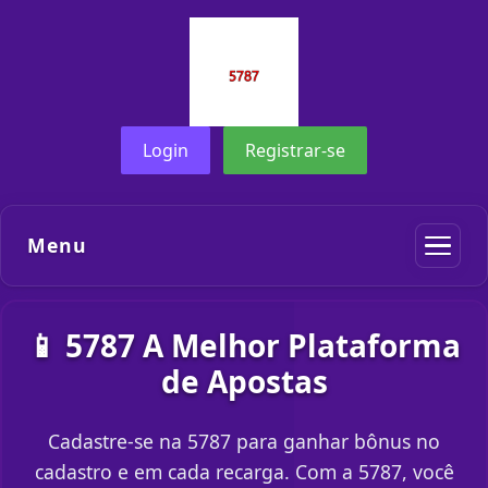
Login
Registrar-se
Menu
📱 5787 A Melhor Plataforma
de Apostas
Cadastre-se na 5787 para ganhar bônus no
cadastro e em cada recarga. Com a 5787, você