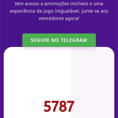
tem acesso a promoções incríveis e uma
experiência de jogo inigualável. Junte-se aos
vencedores agora!
SEGUIR NO TELEGRAM