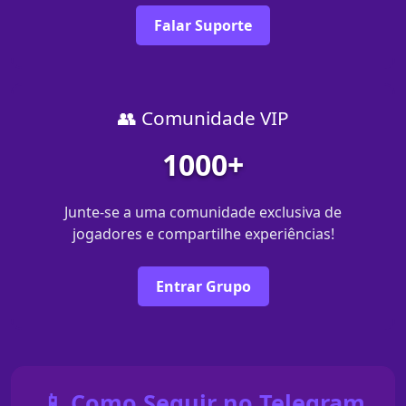
Falar Suporte
👥 Comunidade VIP
1000+
Junte-se a uma comunidade exclusiva de
jogadores e compartilhe experiências!
Entrar Grupo
📱 Como Seguir no Telegram