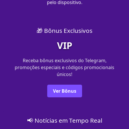
pelo dispositivo.
🎁 Bônus Exclusivos
VIP
Receba bônus exclusivos do Telegram,
promoções especiais e códigos promocionais
únicos!
Ver Bônus
📢 Notícias em Tempo Real