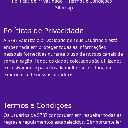
Políticas de Privacidade
Termos e Condições
Sitemap
Políticas de Privacidade
A 5787 valoriza a privacidade de seus usuários e está
empenhada em proteger todas as informações
pessoais fornecidas durante o uso de nossos canais de
comunicação. Todos os dados coletados são utilizados
exclusivamente para fins de melhoria contínua da
experiência de nossos jogadores.
Termos e Condições
Os usuários da 5787 concordam em respeitar todas as
regras e regulamentos estabelecidos. É importante ler