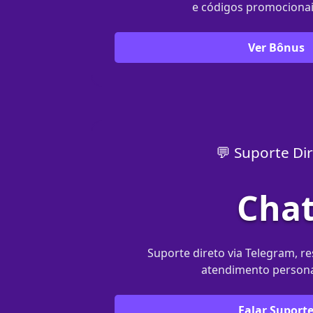
e códigos promocionai
Ver Bônus
💬 Suporte Di
Cha
Suporte direto via Telegram, r
atendimento persona
Falar Suport