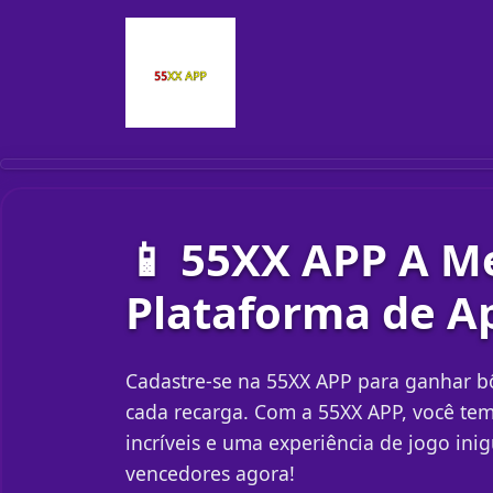
📱 55XX APP A M
Plataforma de A
Cadastre-se na 55XX APP para ganhar b
cada recarga. Com a 55XX APP, você te
incríveis e uma experiência de jogo inig
vencedores agora!