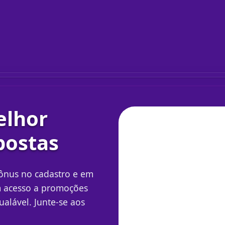
elhor
postas
ônus no cadastro e em
m acesso a promoções
ualável. Junte-se aos