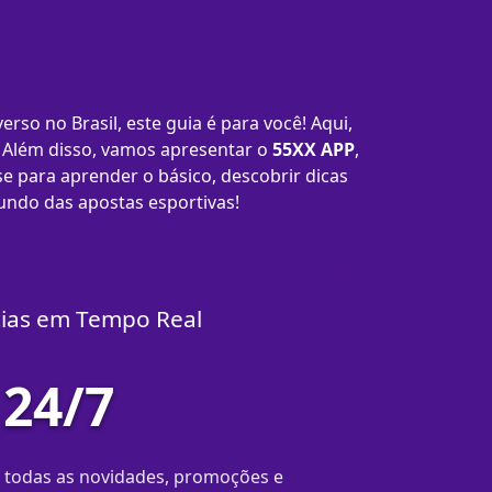
so no Brasil, este guia é para você! Aqui,
. Além disso, vamos apresentar o
55XX APP
,
e para aprender o básico, descobrir dicas
undo das apostas esportivas!
cias em Tempo Real
24/7
e todas as novidades, promoções e