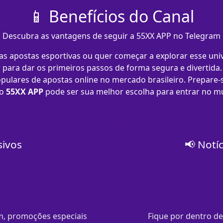
📱 Benefícios do Canal
Descubra as vantagens de seguir a 55XX APP no Telegram
 apostas esportivas ou quer começar a explorar esse univer
 para dar os primeiros passos de forma segura e divertida
pulares de apostas online no mercado brasileiro. Prepare-s
 o
55XX APP
pode ser sua melhor escolha para entrar no m
sivos
📢 Notí
m, promoções especiais
Fique por dentro d