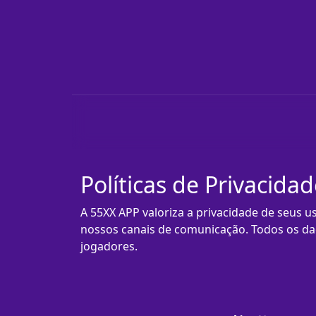
Políticas de Privacida
A 55XX APP valoriza a privacidade de seus 
nossos canais de comunicação. Todos os dad
jogadores.