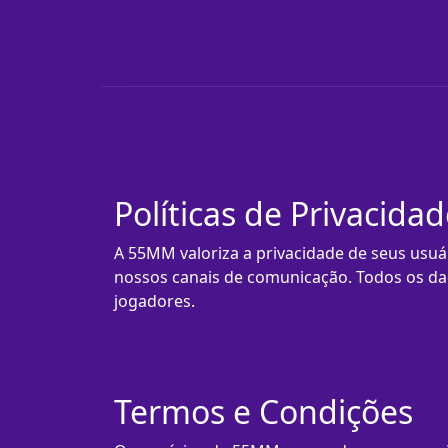
Políticas de Privacida
A 55MM valoriza a privacidade de seus usu
nossos canais de comunicação. Todos os dad
jogadores.
Termos e Condições