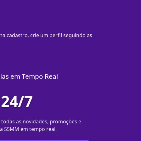
ha cadastro, crie um perfil seguindo as
cias em Tempo Real
24/7
e todas as novidades, promoções e
da 55MM em tempo real!