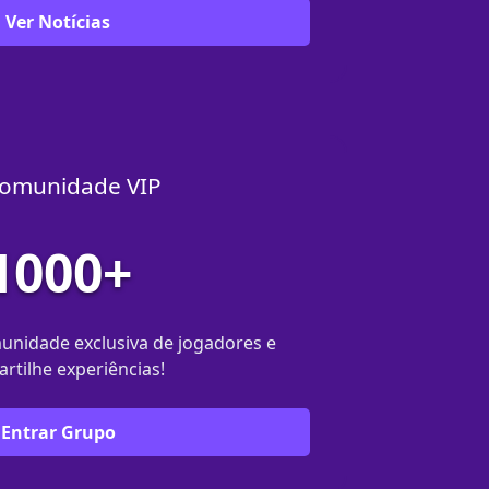
Ver Notícias
Comunidade VIP
1000+
unidade exclusiva de jogadores e
rtilhe experiências!
Entrar Grupo