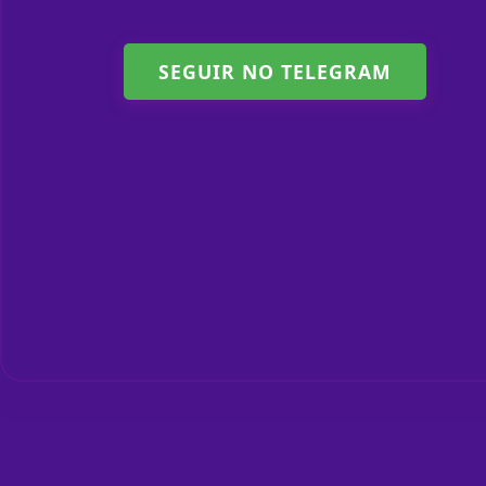
SEGUIR NO TELEGRAM