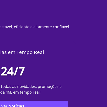
tável, eficiente e altamente confiável.
cias em Tempo Real
24/7
e todas as novidades, promoções e
 da 46E em tempo real!
Ver Notícias