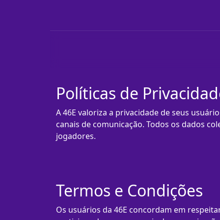
Políticas de Privacida
A 46E valoriza a privacidade de seus usuár
canais de comunicação. Todos os dados cole
jogadores.
Termos e Condições
Os usuários da 46E concordam em respeitar 