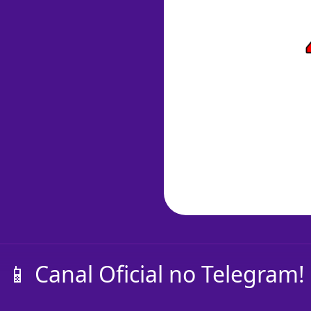
📱 Canal Oficial no Telegram!