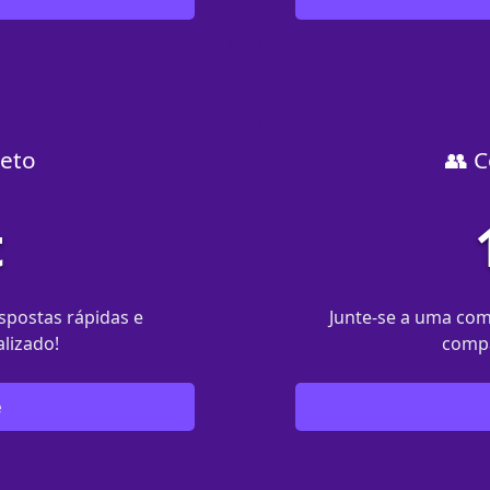
reto
👥 
t
espostas rápidas e
Junte-se a uma com
lizado!
compa
e