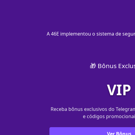
A 46E implementou o sistema de seguran
🎁 Bônus Exclu
VIP
Receba bônus exclusivos do Telegra
e códigos promocionai
Ver Bônus