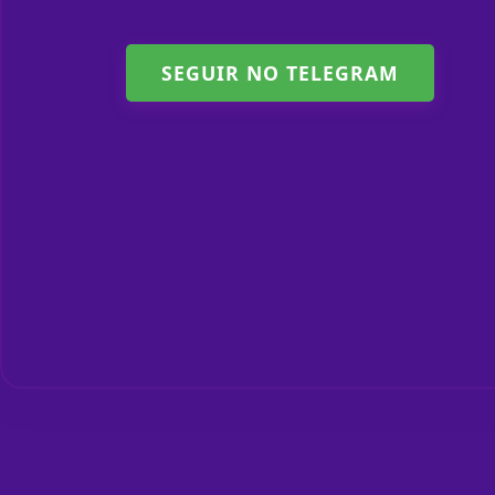
SEGUIR NO TELEGRAM