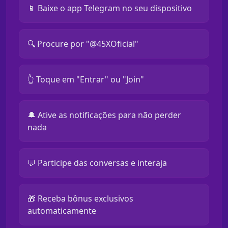
📱 Baixe o app Telegram no seu dispositivo
🔍 Procure por "@45XOficial"
👆 Toque em "Entrar" ou "Join"
🔔 Ative as notificações para não perder
nada
💬 Participe das conversas e interaja
🎁 Receba bônus exclusivos
automaticamente