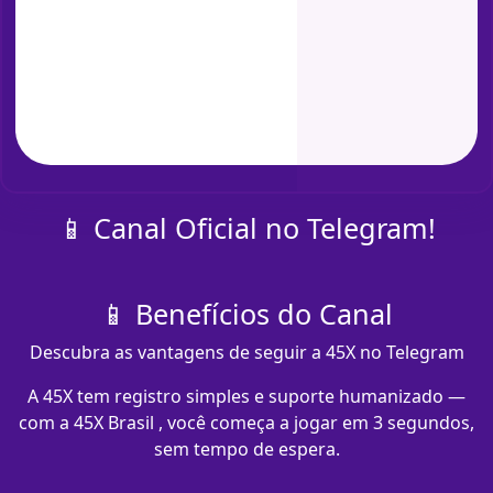
📱 Canal Oficial no Telegram!
📱 Benefícios do Canal
Descubra as vantagens de seguir a 45X no Telegram
A 45X tem registro simples e suporte humanizado —
com a 45X Brasil , você começa a jogar em 3 segundos,
sem tempo de espera.