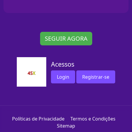
SEGUIR AGORA
Acessos
Login
Registrar-se
Políticas de Privacidade
Termos e Condições
Sitemap