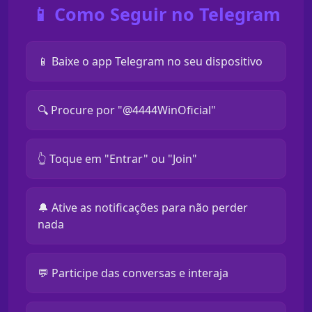
📱 Como Seguir no Telegram
📱 Baixe o app Telegram no seu dispositivo
🔍 Procure por "@4444WinOficial"
👆 Toque em "Entrar" ou "Join"
🔔 Ative as notificações para não perder
nada
💬 Participe das conversas e interaja