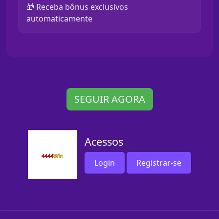
🎁 Receba bônus exclusivos
automaticamente
SEGUIR AGORA
Acessos
Login
Registrar-se