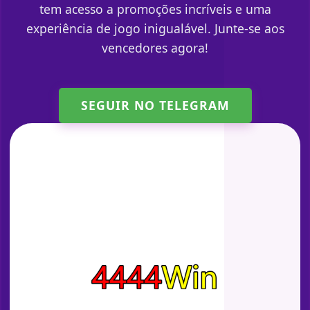
tem acesso a promoções incríveis e uma
experiência de jogo inigualável. Junte-se aos
vencedores agora!
SEGUIR NO TELEGRAM