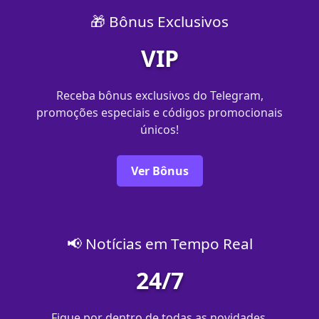
🎁 Bônus Exclusivos
VIP
Receba bônus exclusivos do Telegram,
promoções especiais e códigos promocionais
únicos!
Ver Bônus
📢 Notícias em Tempo Real
24/7
Fique por dentro de todas as novidades,