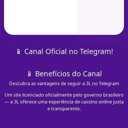
📱 Canal Oficial no Telegram!
📱 Benefícios do Canal
Descubra as vantagens de seguir a 3L no Telegram
Um site licenciado oficialmente pelo governo brasileiro
— a 3L oferece uma experiência de cassino online justa
e transparente.