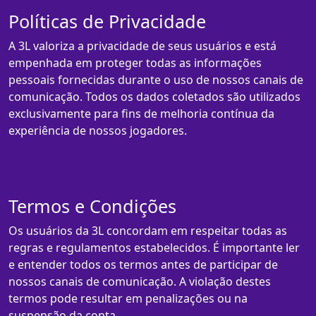
Políticas de Privacidade
A 3L valoriza a privacidade de seus usuários e está
empenhada em proteger todas as informações
pessoais fornecidas durante o uso de nossos canais de
comunicação. Todos os dados coletados são utilizados
exclusivamente para fins de melhoria contínua da
experiência de nossos jogadores.
Termos e Condições
Os usuários da 3L concordam em respeitar todas as
regras e regulamentos estabelecidos. É importante ler
e entender todos os termos antes de participar de
nossos canais de comunicação. A violação destes
termos pode resultar em penalizações ou na
suspensão da conta.