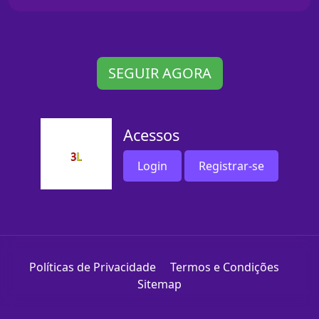
SEGUIR AGORA
Acessos
Login
Registrar-se
Políticas de Privacidade
Termos e Condições
Sitemap