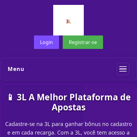
Login
Registrar-se
Menu
📱 3L A Melhor Plataforma de
Apostas
Cadastre-se na 3L para ganhar bônus no cadastro
e em cada recarga. Com a 3L, você tem acesso a