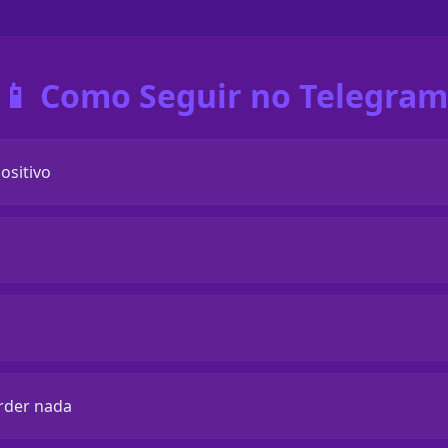
📱 Como Seguir no Telegram
ositivo
erder nada