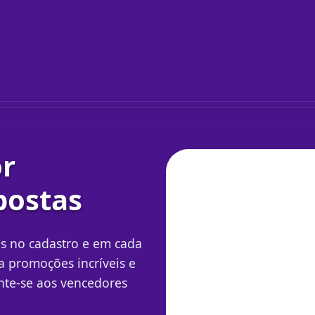
or
postas
s no cadastro e em cada
a promoções incríveis e
unte-se aos vencedores