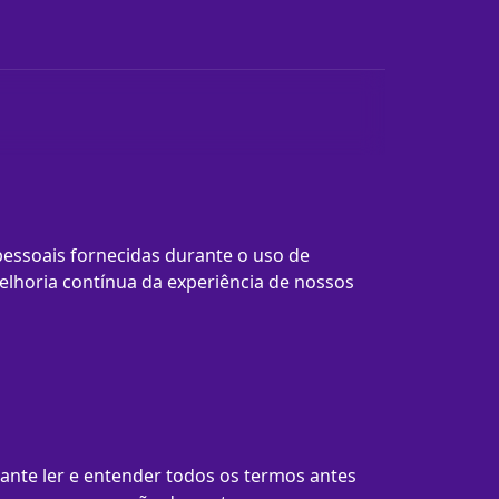
pessoais fornecidas durante o uso de
elhoria contínua da experiência de nossos
ante ler e entender todos os termos antes