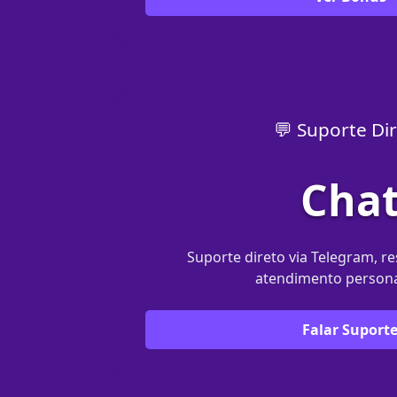
💬 Suporte Di
Cha
Suporte direto via Telegram, r
atendimento persona
Falar Suport