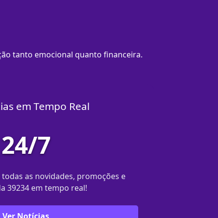
ação tanto emocional quanto financeira.
cias em Tempo Real
24/7
e todas as novidades, promoções e
da 39234 em tempo real!
Ver Notícias