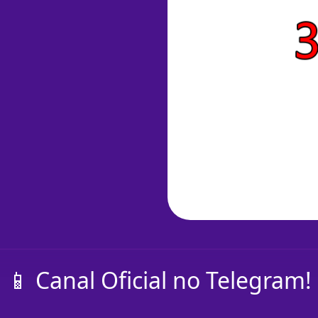
📱 Canal Oficial no Telegram!