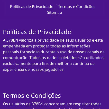
Políticas de Privacidade
Termos e Condições
Sitemap
Políticas de Privacidade
A 378Brl valoriza a privacidade de seus usuários e está
empenhada em proteger todas as informações
pessoais fornecidas durante o uso de nossos canais de
comunicação. Todos os dados coletados são utilizados
exclusivamente para fins de melhoria contínua da
experiência de nossos jogadores.
Termos e Condições
Os usuários da 378Brl concordam em respeitar todas