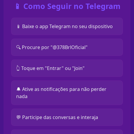
📱 Como Seguir no Telegram
📱 Baixe o app Telegram no seu dispositivo
🔍 Procure por "@378BrlOficial"
👆 Toque em "Entrar" ou "Join"
🔔 Ative as notificações para não perder
nada
💬 Participe das conversas e interaja