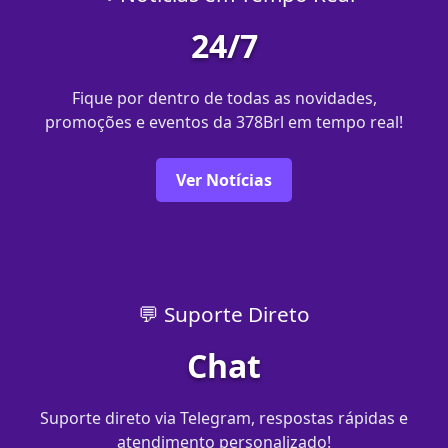
24/7
Fique por dentro de todas as novidades,
promoções e eventos da 378Brl em tempo real!
Ver Notícias
💬 Suporte Direto
Chat
Suporte direto via Telegram, respostas rápidas e
atendimento personalizado!