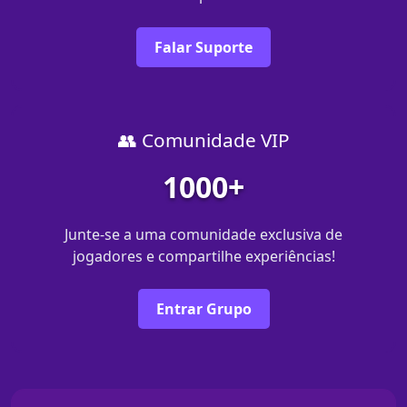
Falar Suporte
👥 Comunidade VIP
1000+
Junte-se a uma comunidade exclusiva de
jogadores e compartilhe experiências!
Entrar Grupo