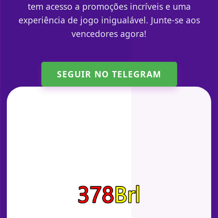
tem acesso a promoções incríveis e uma
experiência de jogo inigualável. Junte-se aos
vencedores agora!
SEGUIR NO TELEGRAM