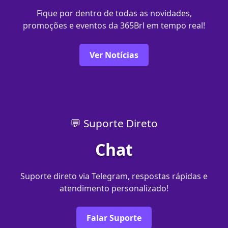
Fique por dentro de todas as novidades,
promoções e eventos da 365Brl em tempo real!
Ver Notícias
💬 Suporte Direto
Chat
Suporte direto via Telegram, respostas rápidas e
atendimento personalizado!
Falar Suporte