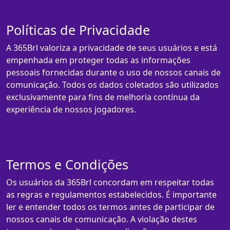
Políticas de Privacidade
A 365Brl valoriza a privacidade de seus usuários e está
empenhada em proteger todas as informações
pessoais fornecidas durante o uso de nossos canais de
comunicação. Todos os dados coletados são utilizados
exclusivamente para fins de melhoria contínua da
experiência de nossos jogadores.
Termos e Condições
Os usuários da 365Brl concordam em respeitar todas
as regras e regulamentos estabelecidos. É importante
ler e entender todos os termos antes de participar de
nossos canais de comunicação. A violação destes