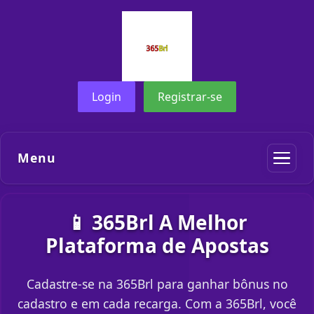
Login
Registrar-se
Menu
📱 365Brl A Melhor
Plataforma de Apostas
Cadastre-se na 365Brl para ganhar bônus no
cadastro e em cada recarga. Com a 365Brl, você