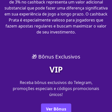
de 3% no cashback representa um valor adicional
substancial que pode fazer uma diferença significativa
em sua experiência de jogo a longo prazo. O cashback
Prata é especialmente valioso para jogadores que
fazem apostas regulares e buscam maximizar o valor
de seu investimento.
🎁 Bônus Exclusivos
VIP
Receba bônus exclusivos do Telegram,
promoções especiais e códigos promocionais
únicos!
Ver Bônus