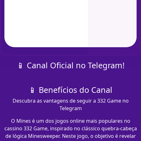
📱 Canal Oficial no Telegram!
📱 Benefícios do Canal
Descubra as vantagens de seguir a 332 Game no
Telegram
O Mines é um dos jogos online mais populares no
cassino 332 Game, inspirado no clássico quebra-cabeça
de lógica Minesweeper. Neste jogo, o objetivo é revelar