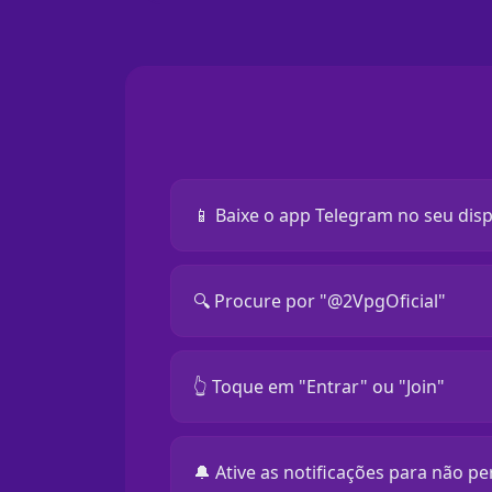
📱 Baixe o app Telegram no seu disp
🔍 Procure por "@2VpgOficial"
👆 Toque em "Entrar" ou "Join"
🔔 Ative as notificações para não p