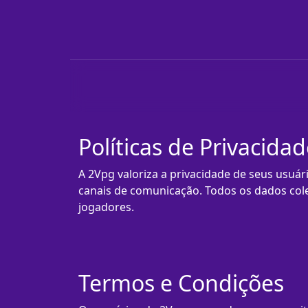
Políticas de Privacida
A 2Vpg valoriza a privacidade de seus usuá
canais de comunicação. Todos os dados cole
jogadores.
Termos e Condições