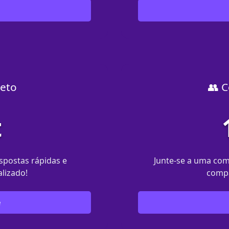
reto
👥 
t
espostas rápidas e
Junte-se a uma com
lizado!
compa
e