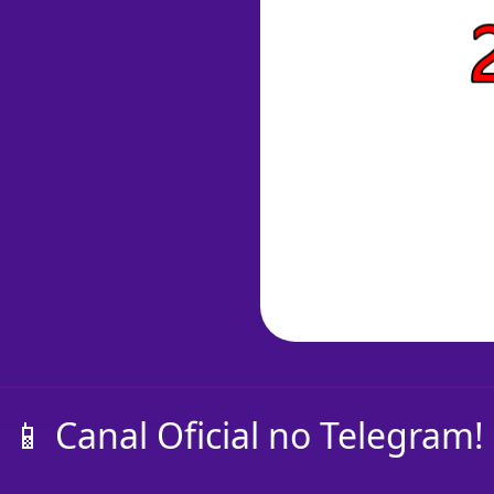
📱 Canal Oficial no Telegram!