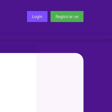
Login
Registrar-se