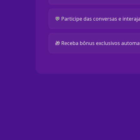
💬 Participe das conversas e interaj
🎁 Receba bônus exclusivos autom