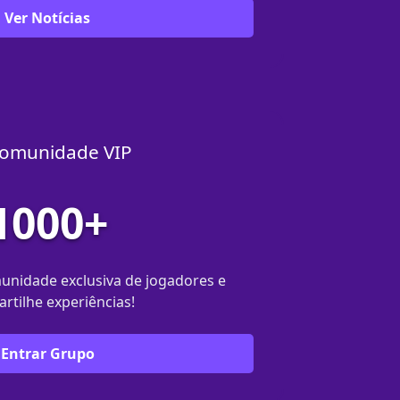
Ver Notícias
Comunidade VIP
1000+
unidade exclusiva de jogadores e
rtilhe experiências!
Entrar Grupo