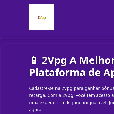
📱 2Vpg A Melho
Plataforma de A
Cadastre-se na 2Vpg para ganhar bônus
recarga. Com a 2Vpg, você tem acesso a
uma experiência de jogo inigualável. J
agora!