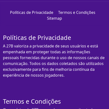
Políticas de Privacidade
Termos e Condições
Sitemap
Políticas de Privacidade
A 27B valoriza a privacidade de seus usuários e está
empenhada em proteger todas as informações
pessoais fornecidas durante o uso de nossos canais de
comunicação. Todos os dados coletados são utilizados
exclusivamente para fins de melhoria contínua da
experiência de nossos jogadores.
Termos e Condições