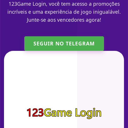
123Game Login, você tem acesso a promoções
incríveis e uma experiência de jogo inigualável.
Junte-se aos vencedores agora!
SEGUIR NO TELEGRAM