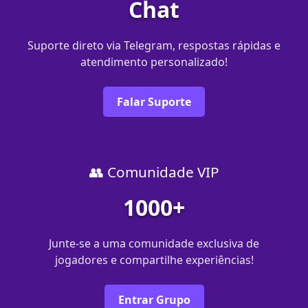
Chat
Suporte direto via Telegram, respostas rápidas e
atendimento personalizado!
Falar Suporte
👥 Comunidade VIP
1000+
Junte-se a uma comunidade exclusiva de
jogadores e compartilhe experiências!
Entrar Grupo