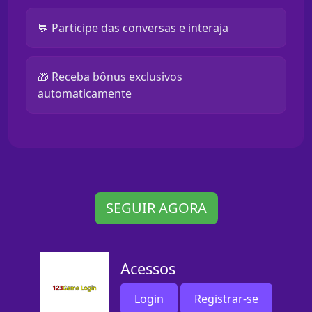
💬 Participe das conversas e interaja
🎁 Receba bônus exclusivos
automaticamente
SEGUIR AGORA
Acessos
Login
Registrar-se