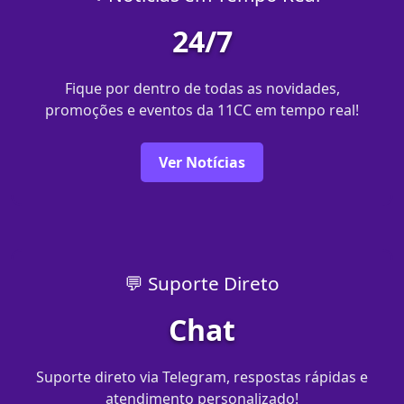
24/7
Fique por dentro de todas as novidades,
promoções e eventos da 11CC em tempo real!
Ver Notícias
💬 Suporte Direto
Chat
Suporte direto via Telegram, respostas rápidas e
atendimento personalizado!