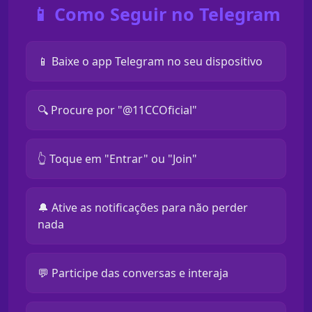
📱 Como Seguir no Telegram
📱 Baixe o app Telegram no seu dispositivo
🔍 Procure por "@11CCOficial"
👆 Toque em "Entrar" ou "Join"
🔔 Ative as notificações para não perder
nada
💬 Participe das conversas e interaja