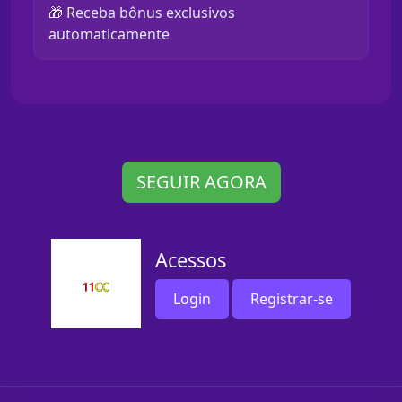
🎁 Receba bônus exclusivos
automaticamente
SEGUIR AGORA
Acessos
Login
Registrar-se