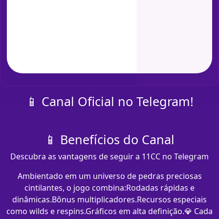
📱 Canal Oficial no Telegram!
📱 Benefícios do Canal
Descubra as vantagens de seguir a 11CC no Telegram
Ambientado em um universo de pedras preciosas
cintilantes, o jogo combina:Rodadas rápidas e
dinâmicas.Bônus multiplicadores.Recursos especiais
como wilds e respins.Gráficos em alta definição.💎 Cada