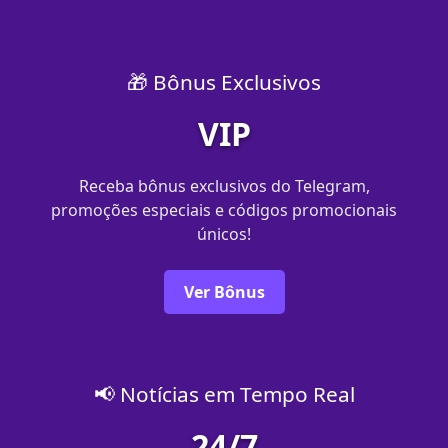
🎁 Bônus Exclusivos
VIP
Receba bônus exclusivos do Telegram,
promoções especiais e códigos promocionais
únicos!
Ver Bônus
📢 Notícias em Tempo Real
24/7