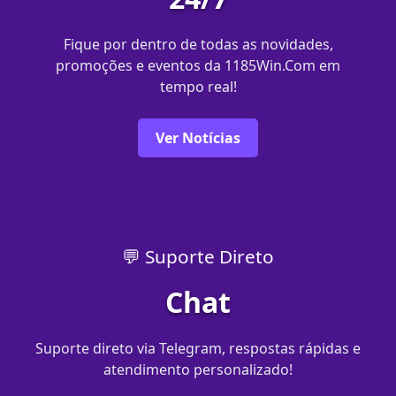
Fique por dentro de todas as novidades,
promoções e eventos da 1185Win.Com em
tempo real!
Ver Notícias
💬 Suporte Direto
Chat
Suporte direto via Telegram, respostas rápidas e
atendimento personalizado!