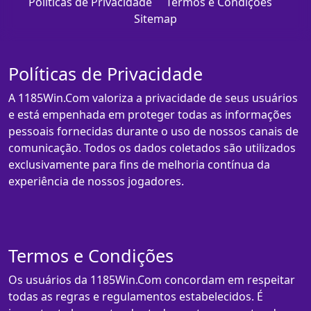
Políticas de Privacidade
Termos e Condições
Sitemap
Políticas de Privacidade
A 1185Win.Com valoriza a privacidade de seus usuários
e está empenhada em proteger todas as informações
pessoais fornecidas durante o uso de nossos canais de
comunicação. Todos os dados coletados são utilizados
exclusivamente para fins de melhoria contínua da
experiência de nossos jogadores.
Termos e Condições
Os usuários da 1185Win.Com concordam em respeitar
todas as regras e regulamentos estabelecidos. É