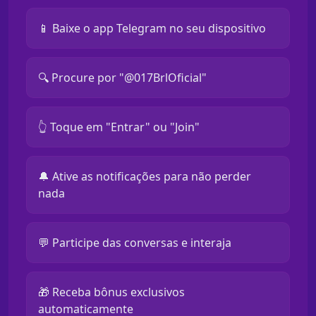
📱 Baixe o app Telegram no seu dispositivo
🔍 Procure por "@017BrlOficial"
👆 Toque em "Entrar" ou "Join"
🔔 Ative as notificações para não perder
nada
💬 Participe das conversas e interaja
🎁 Receba bônus exclusivos
automaticamente