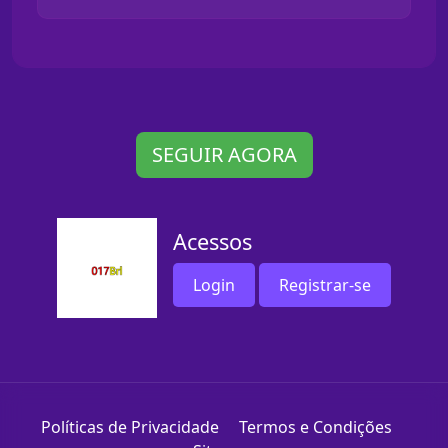
SEGUIR AGORA
Acessos
Login
Registrar-se
Políticas de Privacidade
Termos e Condições