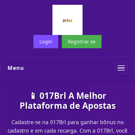
Login
Registrar-se
Menu
📱 017Brl A Melhor
Plataforma de Apostas
Cadastre-se na 017Brl para ganhar bônus no
cadastro e em cada recarga. Com a 017Brl, você