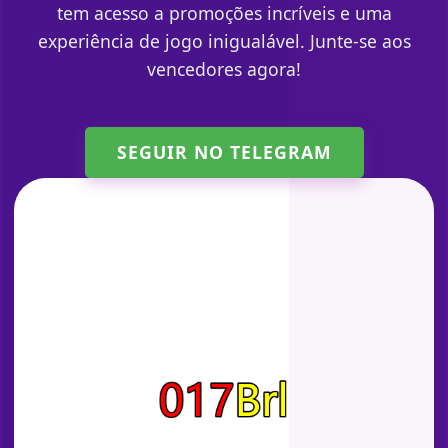
tem acesso a promoções incríveis e uma
experiência de jogo inigualável. Junte-se aos
vencedores agora!
SEGUIR NO TELEGRAM