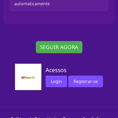
automaticamente
SEGUIR AGORA
Acessos
Login
Registrar-se