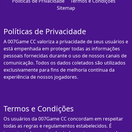
Políticas de Privacidade
Termos e Condições
Sitemap
Políticas de Privacidade
A 007Game CC valoriza a privacidade de seus usuários e
está empenhada em proteger todas as informações
pessoais fornecidas durante o uso de nossos canais de
comunicação. Todos os dados coletados são utilizados
exclusivamente para fins de melhoria contínua da
experiência de nossos jogadores.
Termos e Condições
Os usuários da 007Game CC concordam em respeitar
todas as regras e regulamentos estabelecidos. É