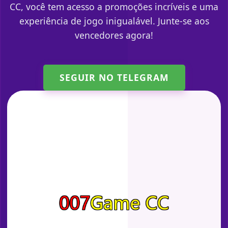
CC, você tem acesso a promoções incríveis e uma
experiência de jogo inigualável. Junte-se aos
vencedores agora!
SEGUIR NO TELEGRAM